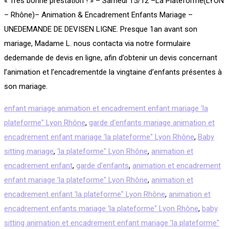
« Très bonne prestation ! » – Samedi 15/12 –La Plateforme(LYON
– Rhône)– Animation & Encadrement Enfants Mariage –
UNEDEMANDE DE DEVISEN LIGNE. Presque 1an avant son
mariage, Madame L. nous contacta via notre formulaire
dedemande de devis en ligne, afin d’obtenir un devis concernant
l’animation et l’encadrementde la vingtaine d’enfants présentes à
son mariage.
enfant mariage animation et encadrement enfant mariage 'la
plateforme" Lyon Rhône
,
garde d'enfants mariage animation et
encadrement enfant mariage 'la plateforme" Lyon Rhône
,
Baby
sitting mariage
,
'la plateforme" Lyon Rhône
,
animation et
encadrement enfant
,
garde d’enfants
,
animation et encadrement
enfant mariage 'la plateforme" Lyon Rhône
,
animation et
encadrement enfant 'la plateforme" Lyon Rhône
,
animation et
encadrement enfants mariage 'la plateforme" Lyon Rhône
,
baby
sitting animation et encadrement enfant mariage 'la plateforme"