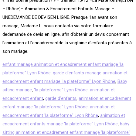
« Très bonne prestation ! » – Samedi 15/12 –La Plateforme(LYON
– Rhône)– Animation & Encadrement Enfants Mariage –
UNEDEMANDE DE DEVISEN LIGNE. Presque 1an avant son
mariage, Madame L. nous contacta via notre formulaire
dedemande de devis en ligne, afin d’obtenir un devis concernant
l’animation et l’encadrementde la vingtaine d’enfants présentes à
son mariage.
enfant mariage animation et encadrement enfant mariage 'la
plateforme" Lyon Rhône
,
garde d'enfants mariage animation et
encadrement enfant mariage 'la plateforme" Lyon Rhône
,
Baby
sitting mariage
,
'la plateforme" Lyon Rhône
,
animation et
encadrement enfant
,
garde d’enfants
,
animation et encadrement
enfant mariage 'la plateforme" Lyon Rhône
,
animation et
encadrement enfant 'la plateforme" Lyon Rhône
,
animation et
encadrement enfants mariage 'la plateforme" Lyon Rhône
,
baby
sitting animation et encadrement enfant mariage 'la plateforme"