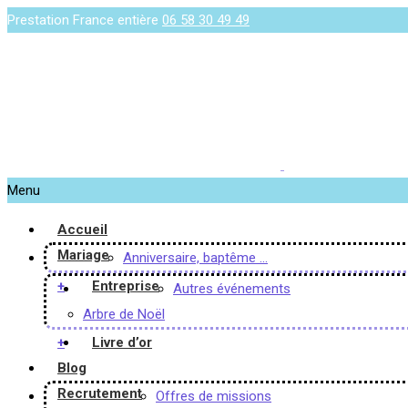
Prestation France entière
06 58 30 49 49
Menu
Accueil
Mariage
Anniversaire, baptême …
+
Entreprise
Autres événements
Arbre de Noël
+
Livre d’or
Blog
Recrutement
Offres de missions