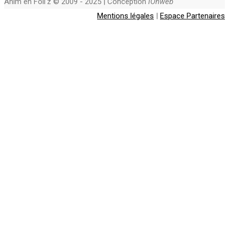
Anim en Foli'z © 2009 - 2025 | Conception
iOnweb
Mentions légales
|
Espace Partenaires