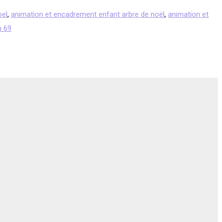
oel
,
animation et encadrement enfant arbre de noël
,
animation et
n 69