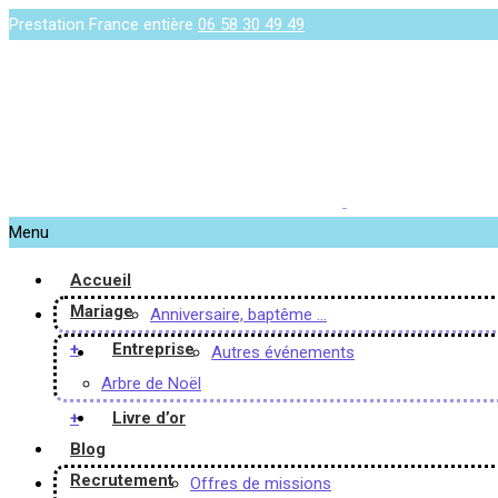
Prestation France entière
06 58 30 49 49
Menu
Accueil
Mariage
Anniversaire, baptême …
+
Entreprise
Autres événements
Arbre de Noël
+
Livre d’or
Blog
Recrutement
Offres de missions