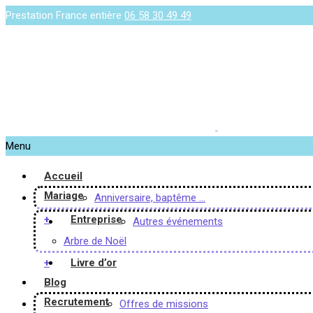
Prestation France entière
06 58 30 49 49
Menu
Accueil
Mariage
Anniversaire, baptême …
+
Entreprise
Autres événements
Arbre de Noël
+
Livre d’or
Blog
Recrutement
Offres de missions