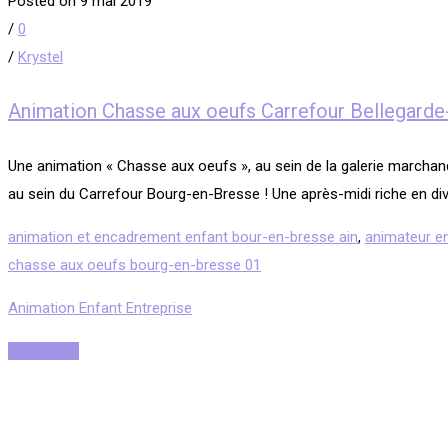
Posted on 9 mai 2019
/
0
/
Krystel
Animation Chasse aux oeufs Carrefour Bellegarde-
Une animation « Chasse aux oeufs », au sein de la galerie marchan
au sein du Carrefour Bourg-en-Bresse ! Une après-midi riche en dive
animation et encadrement enfant bour-en-bresse ain
,
animateur e
chasse aux oeufs bourg-en-bresse 01
Animation Enfant Entreprise
Read More