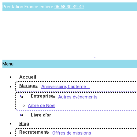
Prestation France entière
06 58 30 49 49
Menu
Accueil
Mariage
Anniversaire, baptême …
+
Entreprise
Autres événements
Arbre de Noël
+
Livre d’or
Blog
Recrutement
Offres de missions