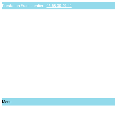
Prestation France entière
06 58 30 49 49
Menu