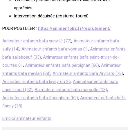
appréciés
Intervention déguisée (costume fourni)
POUR POSTULER :
https://animenfoliz.fr/recrutement/
Animateur enfants bafa vanvillé (77)
,
Animateur enfants bafa
sully (14)
,
Animateur enfants bafa vonnas 01
,
Animateur enfants
bafa salleboeuf (33)
,
Animateur enfants bafa saint-trivier-de-
courtes 01
,
Animateur enfants bafa perpignan (66)
,
Animateur
enfants bafa meylan (38)
,
Animateur enfants bafa Arvillard (73)
,
Animateur enfants bafa laveyron 26
,
Animateur enfants bafa
saint-cloud (92)
,
Animateur enfants bafa marseille (13)
,
Animateur enfants bafa floringhem (62)
,
Animateur enfants bafa
flacey (28)
Emploi animateur enfants