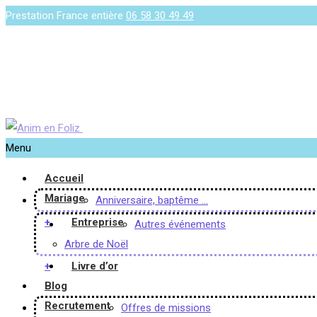
Prestation France entière
06 58 30 49 49
Menu
Accueil
Mariage
Anniversaire, baptême …
+
Entreprise
Autres événements
Arbre de Noël
+
Livre d’or
Blog
Recrutement
Offres de missions