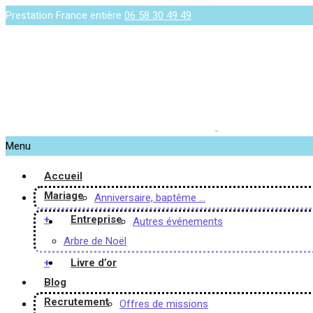
Prestation France entière
06 58 30 49 49
Menu
Accueil
Mariage
Anniversaire, baptême …
+
Entreprise
Autres événements
Arbre de Noël
+
Livre d’or
Blog
Recrutement
Offres de missions