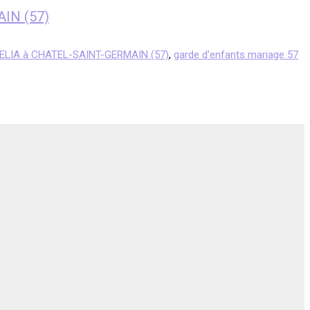
AIN (57)
MELIA à CHATEL-SAINT-GERMAIN (57)
,
garde d'enfants mariage 57