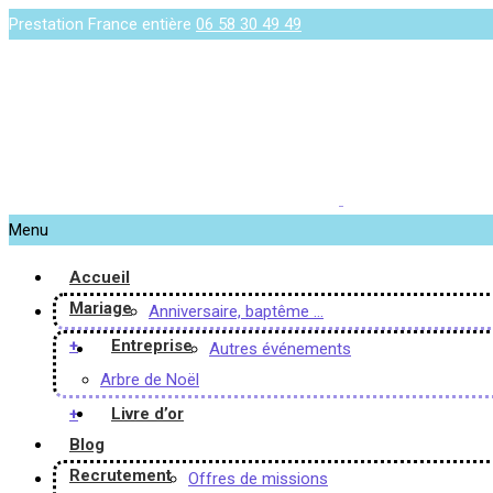
Prestation France entière
06 58 30 49 49
Menu
Accueil
Mariage
Anniversaire, baptême …
+
Entreprise
Autres événements
Arbre de Noël
+
Livre d’or
Blog
Recrutement
Offres de missions