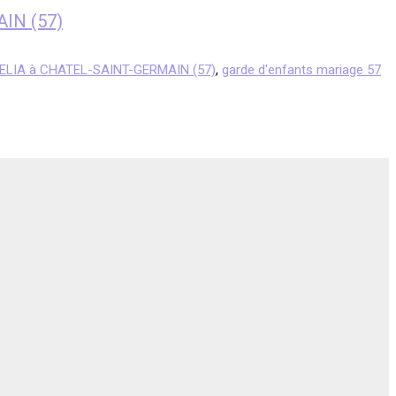
AIN (57)
MELIA à CHATEL-SAINT-GERMAIN (57)
,
garde d'enfants mariage 57