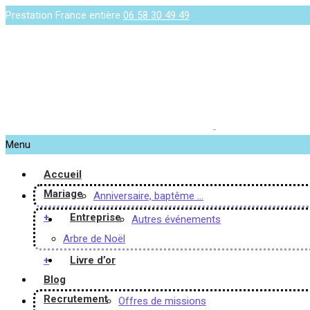
Prestation France entière
06 58 30 49 49
Menu
Accueil
Mariage
Anniversaire, baptême …
+
Entreprise
Autres événements
Arbre de Noël
+
Livre d’or
Blog
Recrutement
Offres de missions