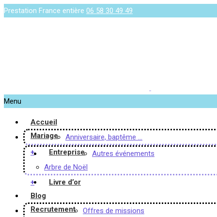
Prestation France entière
06 58 30 49 49
Menu
Accueil
Mariage
Anniversaire, baptême …
+
Entreprise
Autres événements
Arbre de Noël
+
Livre d’or
Blog
Recrutement
Offres de missions