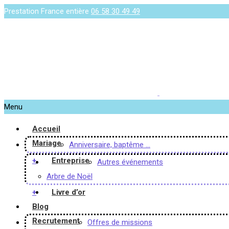
Prestation France entière
06 58 30 49 49
Menu
Accueil
Mariage
Anniversaire, baptême …
+
Entreprise
Autres événements
Arbre de Noël
+
Livre d’or
Blog
Recrutement
Offres de missions