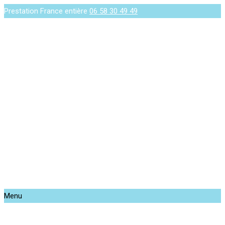
Prestation France entière
06 58 30 49 49
Menu