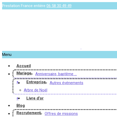
Prestation France entière
06 58 30 49 49
Menu
Accueil
Mariage
Anniversaire, baptême …
+
Entreprise
Autres événements
Arbre de Noël
+
Livre d’or
Blog
Recrutement
Offres de missions