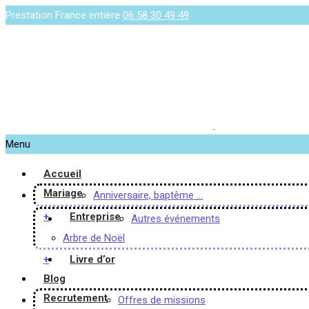
Prestation France entière
06 58 30 49 49
Menu
Accueil
Mariage
Anniversaire, baptême …
+
Entreprise
Autres événements
Arbre de Noël
+
Livre d’or
Blog
Recrutement
Offres de missions