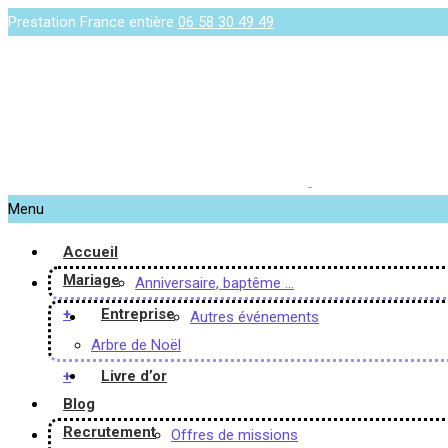
Prestation France entière
06 58 30 49 49
Menu
Accueil
Mariage
Anniversaire, baptême …
+
Entreprise
Autres événements
Arbre de Noël
+
Livre d’or
Blog
Recrutement
Offres de missions