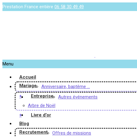
Prestation France entière
06 58 30 49 49
Menu
Accueil
Mariage
Anniversaire, baptême …
+
Entreprise
Autres événements
Arbre de Noël
+
Livre d’or
Blog
Recrutement
Offres de missions