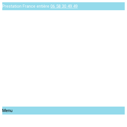
Prestation France entière
06 58 30 49 49
Menu