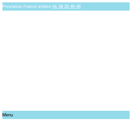
Prestation France entière
06 58 30 49 49
Menu