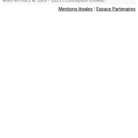
Anim en Foli'z © 2009 - 2025 | Conception
iOnweb
Mentions légales
|
Espace Partenaires