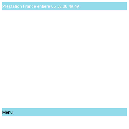
Prestation France entière
06 58 30 49 49
Menu