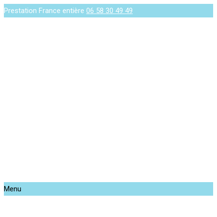
Prestation France entière
06 58 30 49 49
Menu