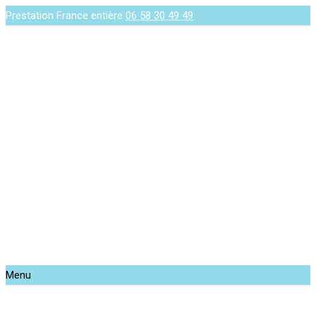
Prestation France entière
06 58 30 49 49
Menu