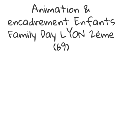
Animation &
encadrement Enfants
Family Day LYON 2ème
(69)