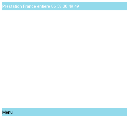
Prestation France entière
06 58 30 49 49
Menu