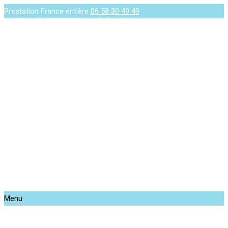
Prestation France entière
06 58 30 49 49
Menu