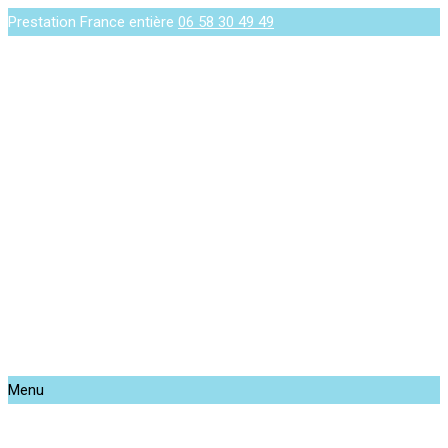
Prestation France entière
06 58 30 49 49
Menu