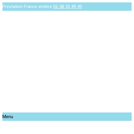
Prestation France entière
06 58 30 49 49
Menu