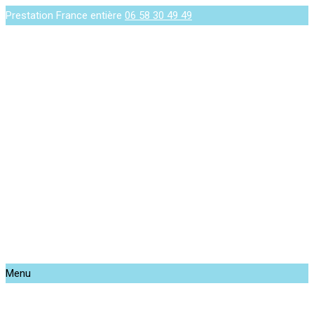
Prestation France entière
06 58 30 49 49
Menu