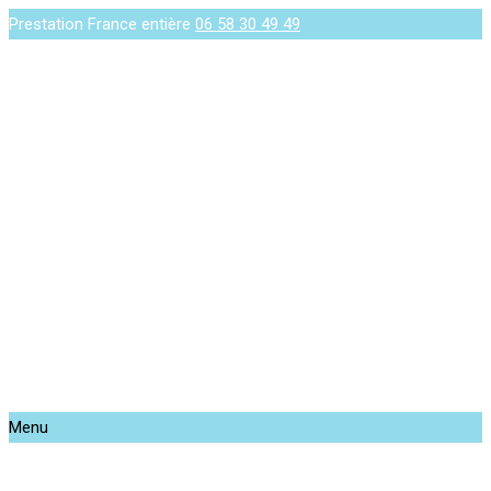
Prestation France entière
06 58 30 49 49
Menu