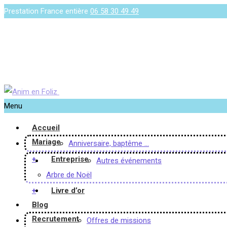
Prestation France entière
06 58 30 49 49
Menu
Accueil
Mariage
Anniversaire, baptême …
+
Entreprise
Autres événements
Arbre de Noël
+
Livre d’or
Blog
Recrutement
Offres de missions