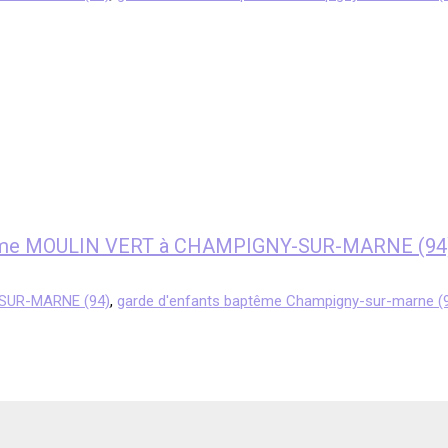
aptême MOULIN VERT à CHAMPIGNY-SUR-MARNE (94
-SUR-MARNE (94)
,
garde d'enfants baptême Champigny-sur-marne (