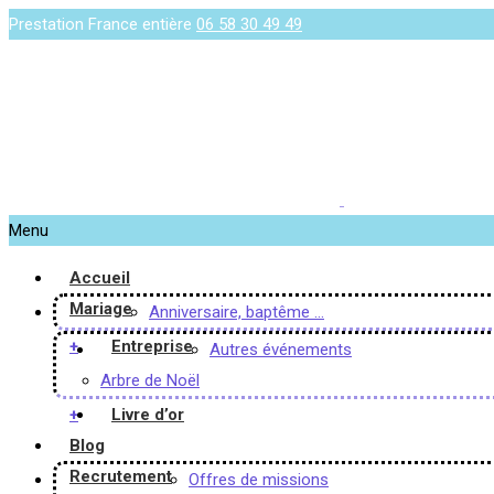
Prestation France entière
06 58 30 49 49
Menu
Accueil
Mariage
Anniversaire, baptême …
+
Entreprise
Autres événements
Arbre de Noël
+
Livre d’or
Blog
Recrutement
Offres de missions