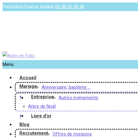
Prestation France entière
06 58 30 49 49
Menu
Accueil
Mariage
Anniversaire, baptême …
+
Entreprise
Autres événements
Arbre de Noël
+
Livre d’or
Blog
Recrutement
Offres de missions