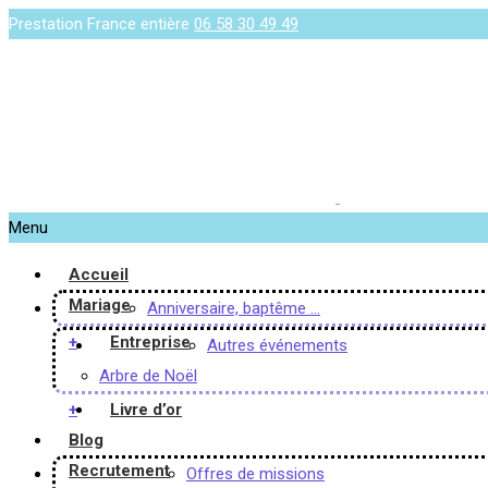
Prestation France entière
06 58 30 49 49
Menu
Accueil
Mariage
Anniversaire, baptême …
+
Entreprise
Autres événements
Arbre de Noël
+
Livre d’or
Blog
Recrutement
Offres de missions