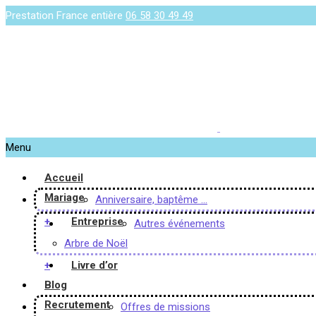
Prestation France entière
06 58 30 49 49
Menu
Accueil
Mariage
Anniversaire, baptême …
+
Entreprise
Autres événements
Arbre de Noël
+
Livre d’or
Blog
Recrutement
Offres de missions