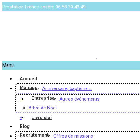
Prestation France entière
06 58 30 49 49
Menu
Accueil
Mariage
Anniversaire, baptême …
+
Entreprise
Autres événements
Arbre de Noël
+
Livre d’or
Blog
Recrutement
Offres de missions