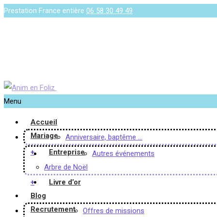
Prestation France entière
06 58 30 49 49
Menu
Accueil
Mariage
Anniversaire, baptême …
+
Entreprise
Autres événements
Arbre de Noël
+
Livre d’or
Blog
Recrutement
Offres de missions