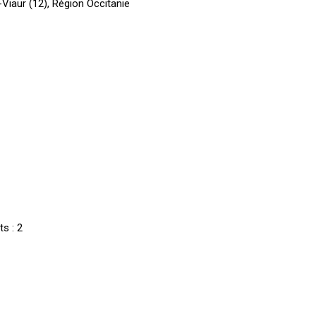
Viaur (12), Région Occitanie
s :
2