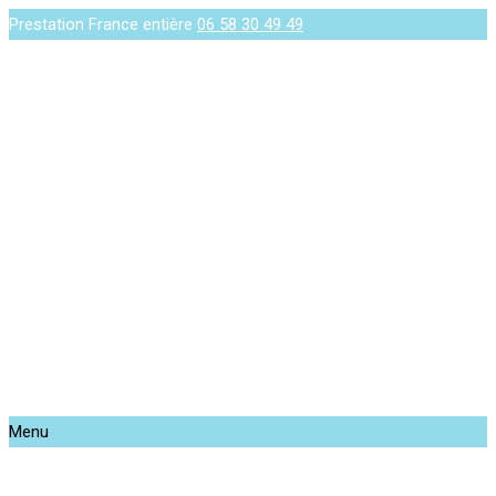
Prestation France entière
06 58 30 49 49
Menu