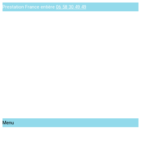
Prestation France entière
06 58 30 49 49
Menu