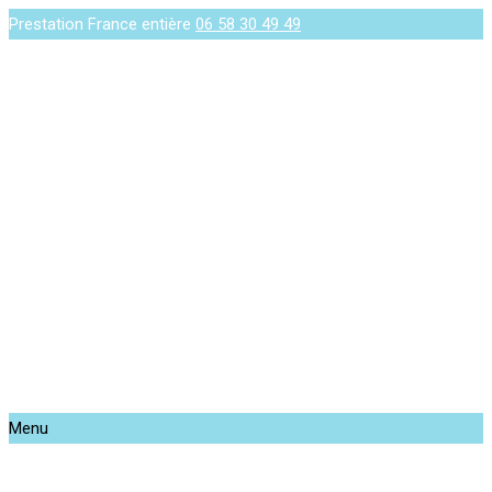
Prestation France entière
06 58 30 49 49
Menu