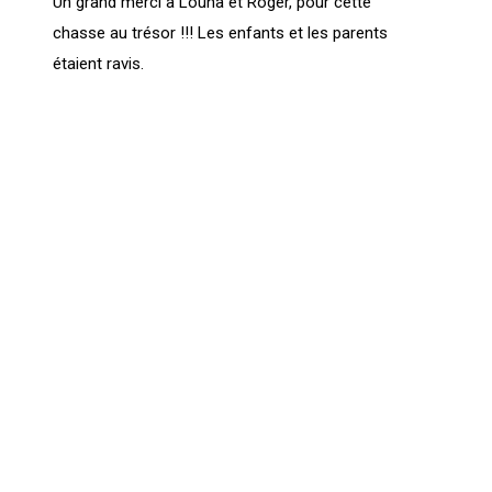
Un grand merci à Louna et Roger, pour cette
chasse au trésor !!! Les enfants et les parents
étaient ravis.