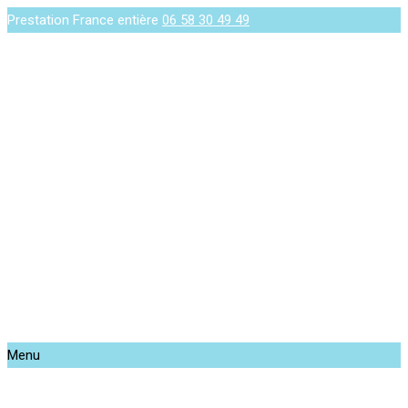
Prestation France entière
06 58 30 49 49
Menu