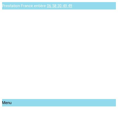
Prestation France entière
06 58 30 49 49
Menu