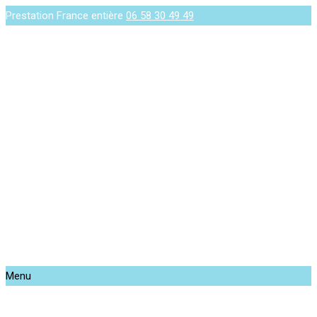
Prestation France entière
06 58 30 49 49
Menu