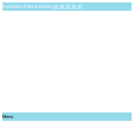
Prestation France entière
06 58 30 49 49
Menu