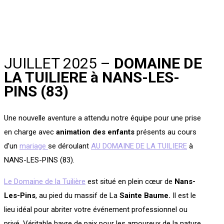
JUILLET 2025 –
DOMAINE DE
LA TUILIERE à NANS-LES-
PINS (83)
Une nouvelle aventure a attendu notre équipe pour une prise
en charge avec
animation des enfants
présents au cours
d’un
mariage
se déroulant
AU DOMAINE DE LA TUILIERE
à
NANS-LES-PINS (83).
Le Domaine de la Tuilière
est situé en plein cœur de
Nans-
Les-Pins
, au pied du massif de La
Sainte Baume.
Il est le
lieu idéal pour abriter votre événement professionnel ou
privé. Véritable havre de paix pour les amoureux de la nature,