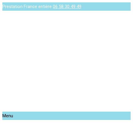
Prestation France entière
06 58 30 49 49
Menu