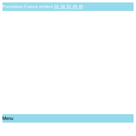
Prestation France entière
06 58 30 49 49
Menu