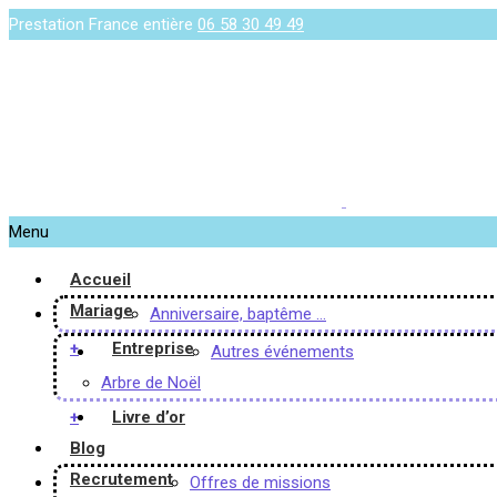
Prestation France entière
06 58 30 49 49
Menu
Accueil
Mariage
Anniversaire, baptême …
+
Entreprise
Autres événements
Arbre de Noël
+
Livre d’or
Blog
Recrutement
Offres de missions