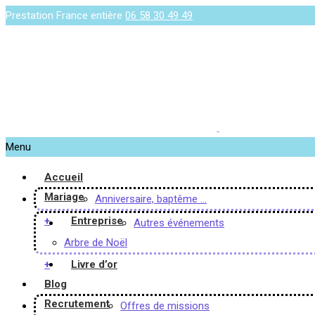
Prestation France entière
06 58 30 49 49
Menu
Accueil
Mariage
Anniversaire, baptême …
+
Entreprise
Autres événements
Arbre de Noël
+
Livre d’or
Blog
Recrutement
Offres de missions