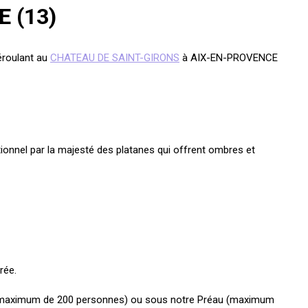
 (13)
éroulant au
CHATEAU DE SAINT-GIRONS
à AIX-EN-PROVENCE
tionnel par la majesté des platanes qui offrent ombres et
rée.
rieur (maximum de 200 personnes) ou sous notre Préau (maximum