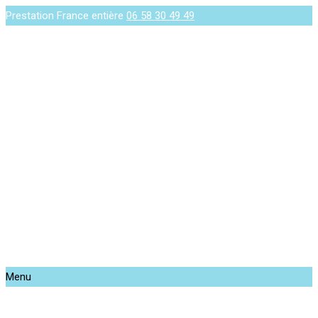
Prestation France entière
06 58 30 49 49
Menu